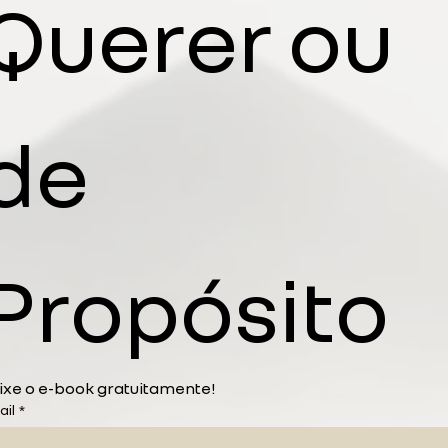
Querer ou 
de 
Propósito
Baixe o e-book gratuitamente! 
ail
*