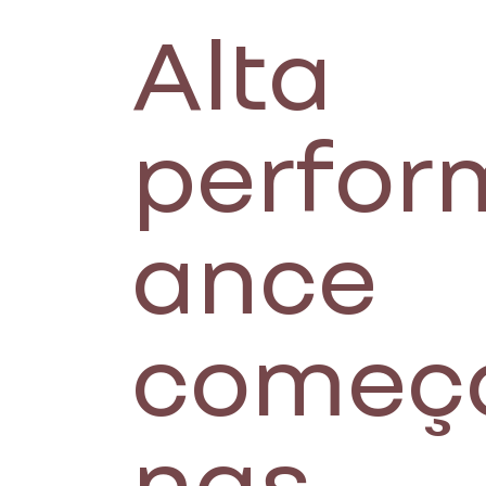
Alta
perfor
ance
começ
nas