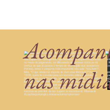
Acompan
nas mídi