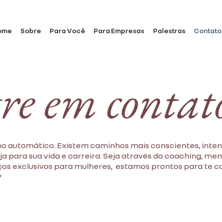
ome
Sobre
Para Você
Para Empresas
Palestras
Contato
re em contat
no automático. Existem caminhos mais conscientes, inten
a para sua vida e carreira. Seja através do coaching, me
aços exclusivos para mulheres, estamos prontos para te 
?
Dar o primeiro passo