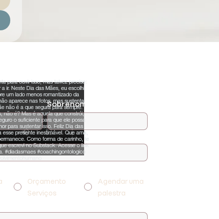
Sobrenome
 ajudar?
*
a
Orçamento
Agendar uma
Serviços
palestra
sa