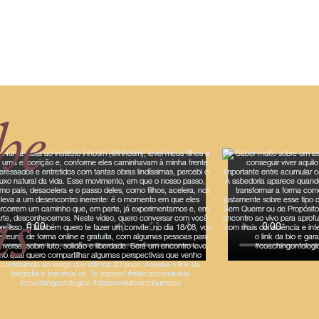
he
as