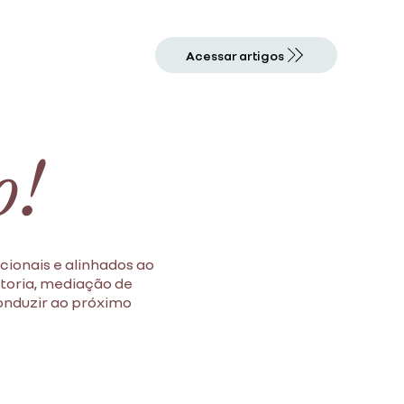
Acessar artigos
o!
cionais e alinhados ao
ntoria, mediação de
conduzir ao próximo