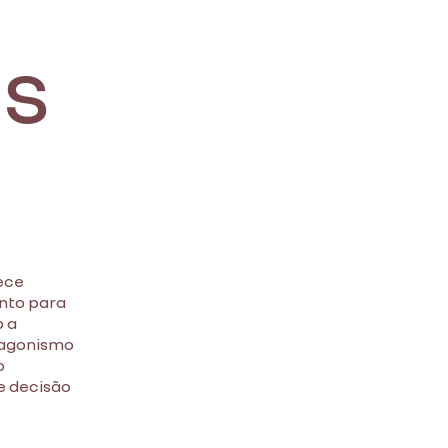
s
ece
nto para
o a
tagonismo
o
e decisão