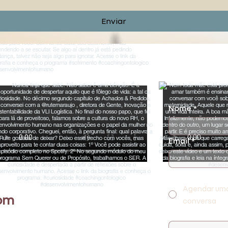
Enviar
Nome
*
Email
*
Como posso te
Agendar um
om
conversa
Cargo e Empre